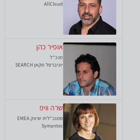
AllCloud
אופיר כהן
מנכ"ל
יוניברסל מקאן SEARCH
שרה וויפ
סמנכ”לית שיווק EMEA
Symantec