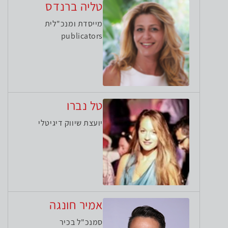
טליה ברנדס
מייסדת ומנכ"לית
publicators
טל נברו
יועצת שיווק דיגיטלי
אמיר חונגה
סמנכ"ל בכיר