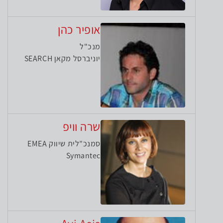
אופיר כהן
מנכ"ל
יוניברסל מקאן SEARCH
שרה וויפ
סמנכ”לית שיווק EMEA
Symantec