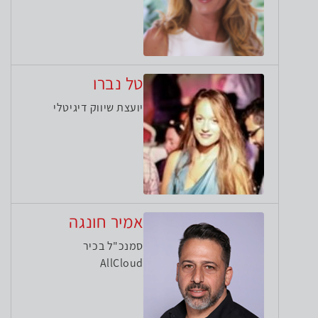
טל נברו
יועצת שיווק דיגיטלי
אמיר חונגה
סמנכ"ל בכיר
AllCloud