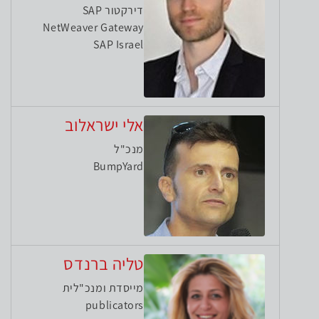
דירקטור SAP
NetWeaver Gateway
SAP Israel
אלי ישראלוב
מנכ"ל
BumpYard
טליה ברנדס
מייסדת ומנכ"לית
publicators