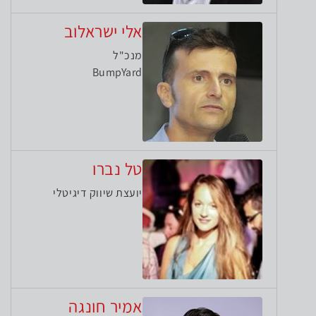
אלי ישראלוב
מנכ"ל
BumpYard
טל נברו
יועצת שיווק דיגיטלי
אמיר חונגה